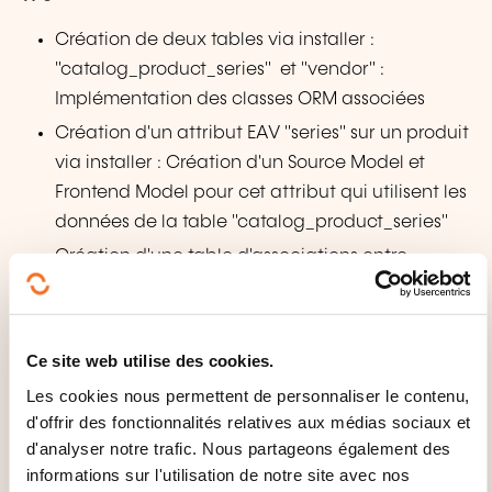
Création de deux tables via installer :
"catalog_product_series" et "vendor" :
Implémentation des classes ORM associées
Création d'un attribut EAV "series" sur un produit
via installer : Création d'un Source Model et
Frontend Model pour cet attribut qui utilisent les
données de la table "catalog_product_series"
Création d'une table d'associations entre
"vendor" et "catalog_product_entity", utilisation
des Resource Models et Collections pour afficher
les vendors pour un produit en front
Ce site web utilise des cookies.
Service Contracts, API et Services Web
Les cookies nous permettent de personnaliser le contenu,
d'offrir des fonctionnalités relatives aux médias sociaux et
Service Contracts
d'analyser notre trafic. Nous partageons également des
Définition, avantages, inconvénients
informations sur l'utilisation de notre site avec nos