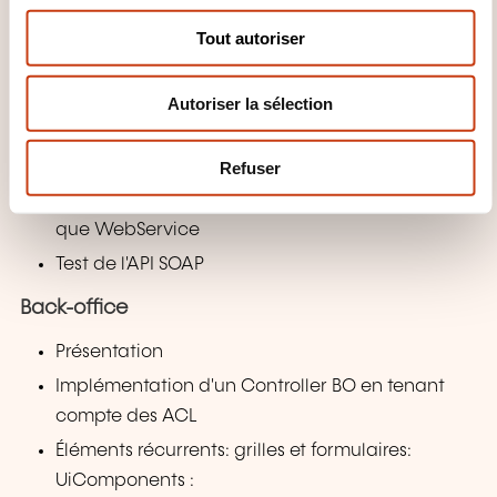
s
Utilisation d'un Repository existant pour
Tout autoriser
e
effectuer des recherches
n
Création d'un Service Contract pour l'entité
Autoriser la sélection
t
e
"vendor" créée précédemment
m
Création d'un DTO et d'un Repository
Refuser
e
Publication des méthodes du Repository en tant
n
que WebService
t
Test de l'API SOAP
Back-office
Présentation
Implémentation d'un Controller BO en tenant
compte des ACL
Éléments récurrents: grilles et formulaires:
UiComponents :