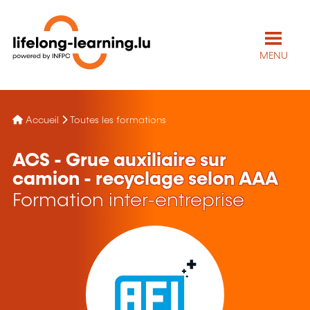
MENU
Accueil
Toutes les formations
ACS - Grue auxiliaire sur
camion - recyclage selon AAA
Formation inter-entreprise