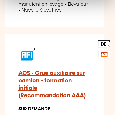
t
manutention levage - Elévateur
- Nacelle élévatrice
DE
ACS - Grue auxiliaire sur
camion - formation
initiale
(Recommandation AAA)
SUR DEMANDE