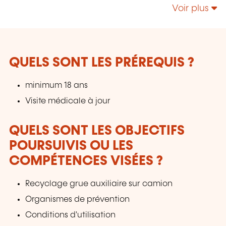
roulants et nacelles, grue auxiliaire sur camion,
Voir plus
toutes catégories confondues; engins de
chantier toutes catégories CACES; habilitations
électriques tous niveaux (norme NFC18-510);
etc.
QUELS SONT LES PRÉREQUIS ?
minimum 18 ans
Visite médicale à jour
QUELS SONT LES OBJECTIFS
POURSUIVIS OU LES
COMPÉTENCES VISÉES ?
Recyclage grue auxiliaire sur camion
Organismes de prévention
Conditions d'utilisation