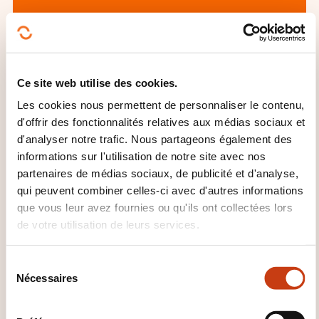
Comment contacter
Ce site web utilise des cookies.
l’organisme de formation
Les cookies nous permettent de personnaliser le contenu,
d'offrir des fonctionnalités relatives aux médias sociaux et
?
d'analyser notre trafic. Nous partageons également des
informations sur l'utilisation de notre site avec nos
Jean-Marie Hissung
partenaires de médias sociaux, de publicité et d'analyse,
jmhissung@gmail.com
qui peuvent combiner celles-ci avec d'autres informations
+352 691 312 458
que vous leur avez fournies ou qu'ils ont collectées lors
de votre utilisation de leurs services.
En savoir plus sur l’organisme de
formation: AFI LUXEMBOURG
S
Nécessaires
é
l
e