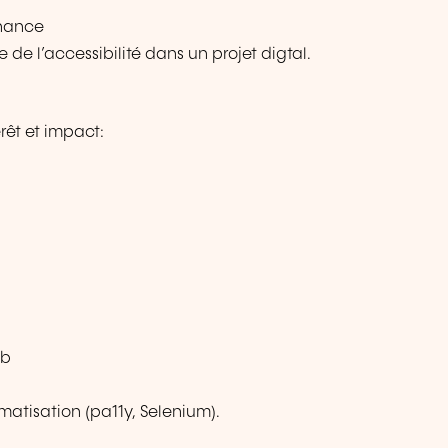
enance
 de l’accessibilité dans un projet digtal.
érêt et impact:
eb
omatisation (pa11y, Selenium).