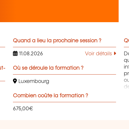
Quand a lieu la prochaine session ?
Qu
11.08.2026
Voir détails
D
q
i
st-
Où se déroule la formation ?
pr
ou
Luxembourg
d
PH
Combien coûte la formation ?
W
Ph
675,00€