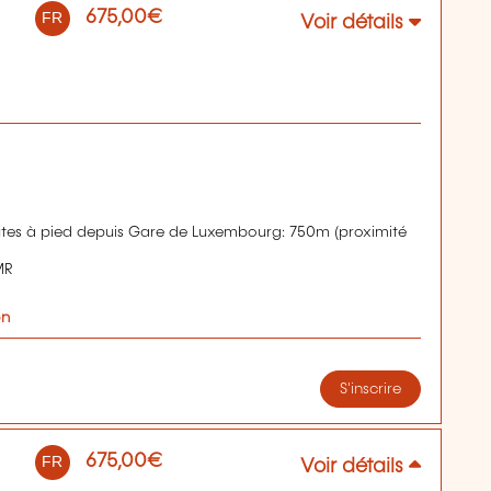
675,00€
FR
Voir détails
tes à pied depuis Gare de Luxembourg: 750m (proximité
MR
on
S'inscrire
675,00€
FR
Voir détails