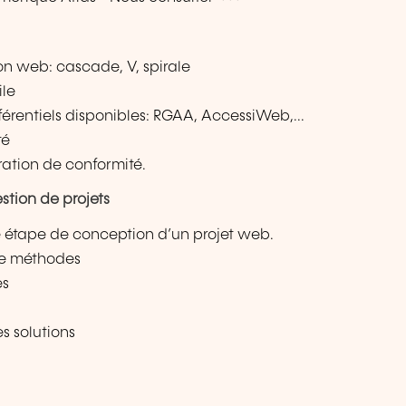
n web: cascade, V, spirale
ile
éférentiels disponibles: RGAA, AccessiWeb,...
té
ration de conformité.
stion de projets
 étape de conception d’un projet web.
de méthodes
es
s solutions