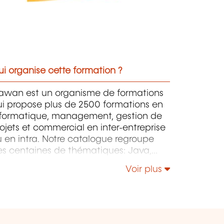
i organise cette formation ?
awan est un organisme de formations
ui propose plus de 2500 formations en
nformatique, management, gestion de
ojets et commercial en inter-entreprise
 en intra. Notre catalogue regroupe
es centaines de thématiques: Java,
P, Webmaster, E-Marketing, Linux,
Voir plus
indows Server, Vmware, Autocad,
otoshop, l'intelligence artificielle, etc.