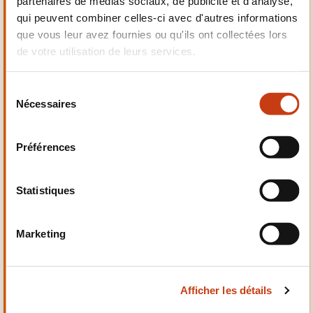
partenaires de médias sociaux, de publicité et d'analyse,
Electrotechnique,
qui peuvent combiner celles-ci avec d'autres informations
Automatismes
que vous leur avez fournies ou qu'ils ont collectées lors
de votre utilisation de leurs services.
S
Nécessaires
é
Qualité, Sécurité
l
e
Préférences
c
t
i
Statistiques
o
n
Santé et domaine social
Marketing
d
u
c
Afficher les détails
o
n