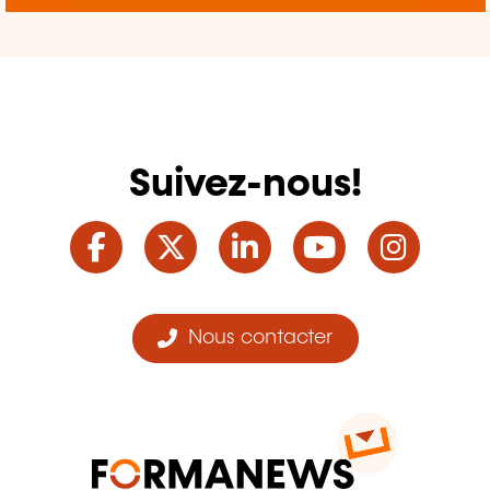
Suivez-nous!
Facebook
Twitter
LinkedIn
YouTube
Ins
Nous contacter