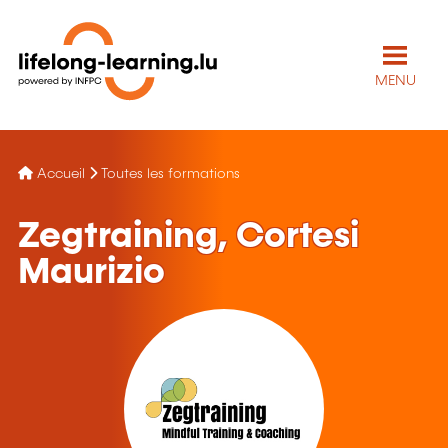
MENU
Accueil
Toutes les formations
Zegtraining, Cortesi
Maurizio