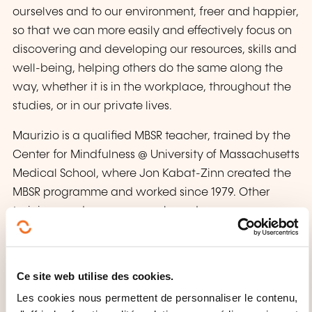
ourselves and to our environment, freer and happier,
so that we can more easily and effectively focus on
discovering and developing our resources, skills and
well-being, helping others do the same along the
way, whether it is in the workplace, throughout the
studies, or in our private lives.
Maurizio is a qualified MBSR teacher, trained by the
Center for Mindfulness @ University of Massachusetts
Medical School, where Jon Kabat-Zinn created the
MBSR programme and worked since 1979. Other
trainings and programs are based on
(self-)compassion practices (MSC, Kristin Neff and
Chris Germer), as well as topics such as resilience,
emotional intelligence, and well-being, working as
Ce site web utilise des cookies.
independent trainer in companies (both private and
Les cookies nous permettent de personnaliser le contenu,
public), as well as external professor at the