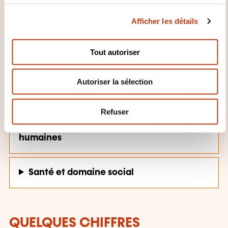
individuals and groups.
c
Afficher les détails
o
n
DOMAINES DE FORMATION
s
Tout autoriser
e
n
Développement personnel et
Autoriser la sélection
t
professionnel
e
m
Refuser
e
Gestion d’entreprise, Ressources
n
humaines
t
Santé et domaine social
QUELQUES CHIFFRES