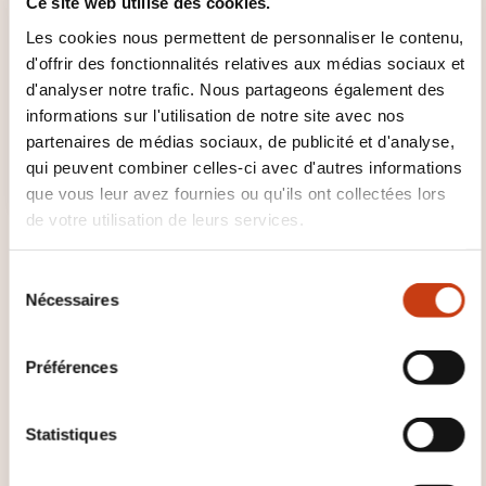
Ce site web utilise des cookies.
Les cookies nous permettent de personnaliser le contenu,
d'offrir des fonctionnalités relatives aux médias sociaux et
d'analyser notre trafic. Nous partageons également des
informations sur l'utilisation de notre site avec nos
partenaires de médias sociaux, de publicité et d'analyse,
qui peuvent combiner celles-ci avec d'autres informations
que vous leur avez fournies ou qu'ils ont collectées lors
de votre utilisation de leurs services.
S
Nécessaires
é
l
e
DOMAINES DE FORMATION
Préférences
c
t
i
Statistiques
Développement personnel et
o
professionnel