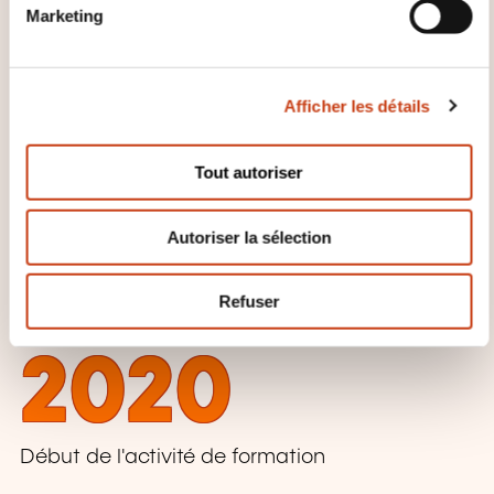
n
Marketing
d
u
Gestion d’entreprise, Ressources
c
humaines
Afficher les détails
o
n
s
Informatique, Télécommunication
Tout autoriser
e
n
Autoriser la sélection
t
QUELQUES CHIFFRES
e
m
Refuser
e
n
2020
t
Début de l'activité de formation