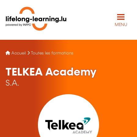
MENU
Accueil
Toutes les formations
TELKEA Academy
S.A.