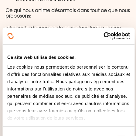
Ce qui nous anime désormais dans tout ce que nous
proposons:
intégrer la dimension du care dans toute relation
professionnelle, privilégier la collaboration et le
partenariat, favoriser l’autonomie des collaborateurs
Ce que nous visons avant tout:
Ce site web utilise des cookies.
Les cookies nous permettent de personnaliser le contenu,
faire évoluer la posture et la maturité professionnelle
d'offrir des fonctionnalités relatives aux médias sociaux et
des personnes et des collectifs mais aussi faciliter
d'analyser notre trafic. Nous partageons également des
l’intégration des changements vécus au sein des
informations sur l'utilisation de notre site avec nos
organisations
partenaires de médias sociaux, de publicité et d'analyse,
qui peuvent combiner celles-ci avec d'autres informations
En 2021, plus que jamais, nous tablons sur la
que vous leur avez fournies ou qu'ils ont collectées lors
nécessité de changement et d’évolution des
de votre utilisation de leurs services.
pratiques professionnelles, managériales et
sociétales pour un monde plus adapté aux besoins
S