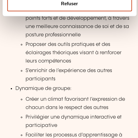
S’appuyer sur le vécu des professionnels
m
Refuser
e
Permettre aux participants d’identifier leurs
n
points forts et de développement, à travers
t
une meilleure connaissance de soi et de sa
posture professionnelle
Proposer des outils pratiques et des
éclairages théoriques visant à renforcer
leurs compétences
S’enrichir de l’expérience des autres
participants
Dynamique de groupe:
Créer un climat favorisant l’expression de
chacun dans le respect des autres
Privilégier une dynamique interactive et
participative
Faciliter les processus d’apprentissage à