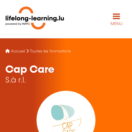
MENU
Accueil
Toutes les formations
Cap Care
S.à r.l.