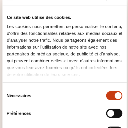
Explorer, parce qu’il n’y a évidemment pas qu’une
Ce site web utilise des cookies.
seule façon de faire ou une recette miracle. Nos
Les cookies nous permettent de personnaliser le contenu,
formations ouvrent des portes, parfois décalées,
d'offrir des fonctionnalités relatives aux médias sociaux et
invitent à tester et proposent à chacun de trouver la
d'analyser notre trafic. Nous partageons également des
meilleure option en fonction de son contexte propre.
informations sur l'utilisation de notre site avec nos
partenaires de médias sociaux, de publicité et d'analyse,
Se révéler, parce qu’il est utile pour nos équipes, nos
qui peuvent combiner celles-ci avec d'autres informations
sociétés, notre société que chacun développe ses
que vous leur avez fournies ou qu'ils ont collectées lors
talents et ses ressources propres pour contribuer à la
de votre utilisation de leurs services.
construction de demain.
S
Toute notre équipe, composée de coachs, de
Nécessaires
é
spécialistes RH et de formateurs professionnels, vous
l
assure des formations créatives et impactantes.
e
Préférences
c
t