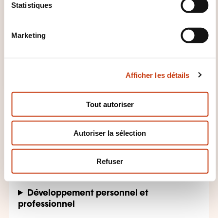
i
Statistiques
o
n
Marketing
d
u
c
Afficher les détails
o
n
s
Tout autoriser
e
n
Autoriser la sélection
t
e
DOMAINES DE FORMATION
m
Refuser
e
n
t
Développement personnel et
professionnel