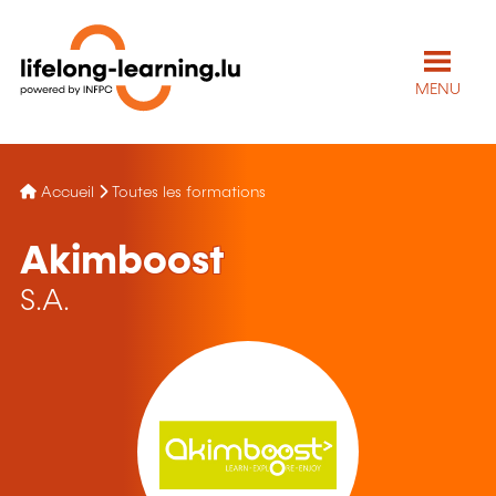
MENU
Accueil
Toutes les formations
Akimboost
S.A.