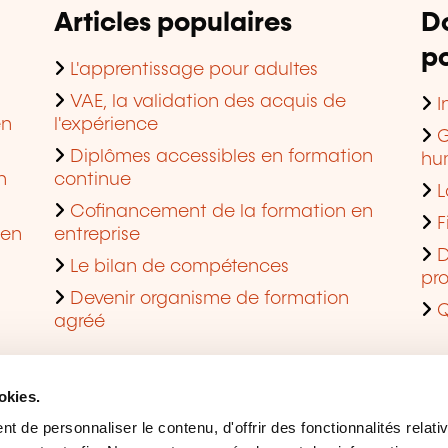
Articles populaires
D
po
L'apprentissage pour adultes
VAE, la validation des acquis de
I
en
l'expérience
G
Diplômes accessibles en formation
hu
n
continue
L
Cofinancement de la formation en
F
 en
entreprise
D
Le bilan de compétences
pro
Devenir organisme de formation
Q
agréé
okies.
 de personnaliser le contenu, d'offrir des fonctionnalités relati