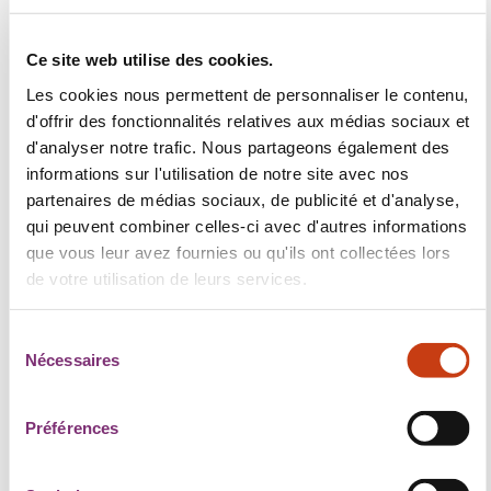
Forum is the beating heart of the conference — a
space dedicated to applied AI, autonomous
Ce site web utilise des cookies.
systems, cybersecurity and sovereignty, and
Les cookies nous permettent de personnaliser le contenu,
productivity-boosting technologies across industries.
d'offrir des fonctionnalités relatives aux médias sociaux et
d'analyser notre trafic. Nous partageons également des
Fintech Sphere
informations sur l'utilisation de notre site avec nos
partenaires de médias sociaux, de publicité et d'analyse,
Where regulated innovation takes center stage: The
qui peuvent combiner celles-ci avec d'autres informations
Fintech Sphere brings together financial players,
que vous leur avez fournies ou qu'ils ont collectées lors
digital leaders, founders and regulators to decode
de votre utilisation de leurs services.
the future of European finance. Including the
Women in Finance & Technology ceremony
S
Nécessaires
powered by LHoFT.
é
l
Launchpad Arena
e
Préférences
c
250 handpicked startups and scaleups from around
t
the world, 25 in each of ten categories, will pitch