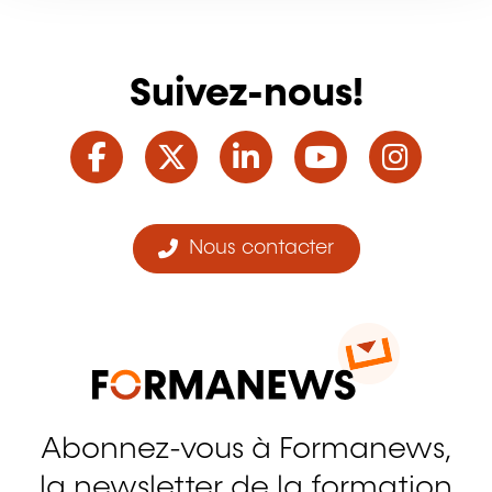
Suivez-nous!
Facebook
Twitter
LinkedIn
YouTube
Ins
Nous contacter
Abonnez-vous à Formanews,
la newsletter de la formation