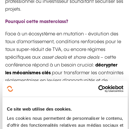
professionnel ou investisseur souhaitant sécuriser ses
projets.
Pourquoi cette masterclass?
Face à un écosystème en mutation - évolution des
taux d'amortissement, conditions renforcées pour le
taux super-réduit de TVA, ou encore régimes
spécifiques aux
asset deals
et
share deals
– cette
conférence répond à un besoin crucial:
décrypter
les mécanismes clés
pour transformer les contraintes
réglementaires en leviers d'opportunités et de
croissance.
Au coeur des enjeux pratiques:
Ce site web utilise des cookies.
Optimiser l'amortissement accéléré
: comment
Les cookies nous permettent de personnaliser le contenu,
tirer parti des taux différenciés (6%, 4%, 2%) selon
d'offrir des fonctionnalités relatives aux médias sociaux et