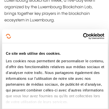
Luxembourg Blockchain Week, a five-day event
organized by the Luxembourg Blockchain Lab,
brings together key players in the blockchain
ecosystem in Luxembourg.
This event offers a comprehensive program that
explores the diverse applications of blockchain
across multiple sectors in Luxembourg and Europe.
Ce site web utilise des cookies.
Luxembourg Blockchain Week serves as a catalyst
for the blockchain ecosystem, promoting innovation
Les cookies nous permettent de personnaliser le contenu,
and fostering partnerships to drive the adoption of
d'offrir des fonctionnalités relatives aux médias sociaux et
d'analyser notre trafic. Nous partageons également des
blockchain solutions across industries.
informations sur l'utilisation de notre site avec nos
It is a multi location event in Luxembourg where you
partenaires de médias sociaux, de publicité et d'analyse,
can discover concrete solutions about Blockchain,
qui peuvent combiner celles-ci avec d'autres informations
que vous leur avez fournies ou qu'ils ont collectées lors
Urbantech DeFi, Sustainable finance and DLT,
de votre utilisation de leurs services.
Sustainability, DAO, Investment in DLT,