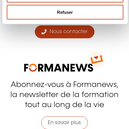
Facebook
Twitter
LinkedIn
YouTube
Ins
e
m
Refuser
e
n
t
Nous contacter
Abonnez-vous à Formanews,
la newsletter de la formation
tout au long de la vie
En savoir plus