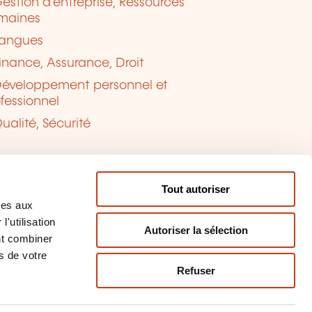
estion d'entreprise, Ressources
maines
angues
inance, Assurance, Droit
éveloppement personnel et
fessionnel
ualité, Sécurité
Tout autoriser
ves aux
'utilisation
Autoriser la sélection
nt combiner
s de votre
Refuser
tion des cookies