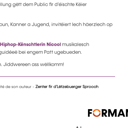
llung gëtt dem Public fir d’éischte Kéier
oun, Kanner a Jugend, invitéiert Iech häerzlech op
Hiphop-Kënschtlerin Nicool
musikalesch
te-guidéeë bei engem Patt ugebueden.
. Jiddwereen ass wëllkomm!
lité de son auteur -
Zenter fir d'Lëtzebuerger Sprooch