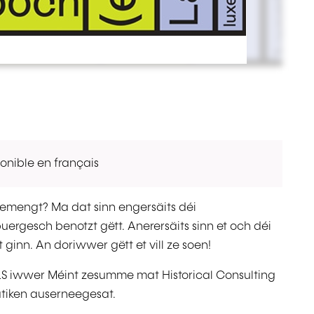
onible en français
emengt? Ma dat sinn engersäits déi
ergesch benotzt gëtt. Anerersäits sinn et och déi
ginn. An doriwwer gëtt et vill ze soen!
LS iwwer Méint zesumme mat Historical Consulting
tiken auserneegesat.