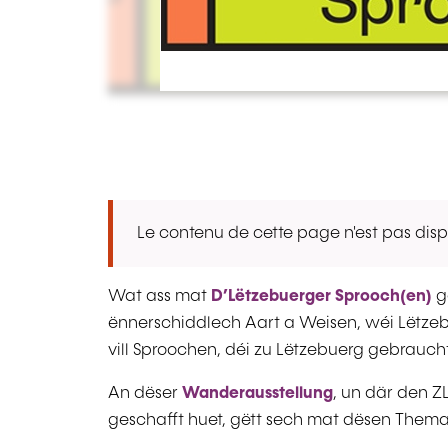
Le contenu de cette page n'est pas disp
Wat ass mat
D’Lëtzebuerger Sprooch(en)
g
ënnerschiddlech Aart a Weisen, wéi Lëtzebu
vill Sproochen, déi zu Lëtzebuerg gebraucht 
An dëser
Wanderausstellung
, un där den Z
geschafft huet, gëtt sech mat dësen Thema