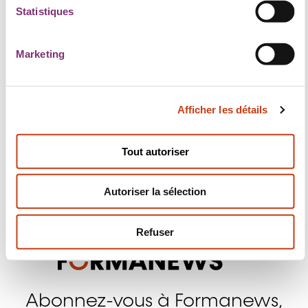
i
Statistiques
o
n
Marketing
d
Suivez-nous!
u
c
Facebook
Twitter
LinkedIn
YouTube
Ins
Afficher les détails
o
n
s
Tout autoriser
e
Nous contacter
n
Autoriser la sélection
t
e
m
Refuser
e
n
t
Abonnez-vous à Formanews,