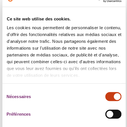
Ce site web utilise des cookies.
Tu veux que ton CV sorte du lot et se différencie dans
la masse que recoivent les recruteurs lors du
Les cookies nous permettent de personnaliser le contenu,
processus d'embauche?
d'offrir des fonctionnalités relatives aux médias sociaux et
d'analyser notre trafic. Nous partageons également des
Et si tu optais pour un CV sous format vidéo?
informations sur l'utilisation de notre site avec nos
partenaires de médias sociaux, de publicité et d'analyse,
Lors de notre atelier, nos experts te feront découvrir
qui peuvent combiner celles-ci avec d'autres informations
les spécificités de ce type de CV. Quels sont les
que vous leur avez fournies ou qu'ils ont collectées lors
points importants? Quelles sont les erreurs à éviter?
de votre utilisation de leurs services.
Comment se présenter et comment s'habiller?
Trouve ta réponse à toutes ces questions lors de
S
Nécessaires
notre atelier!
é
l
e
Préférences
c
Le contenu de cet article est de la seule responsabilité de son
auteur -
Maison de l'orientation
t