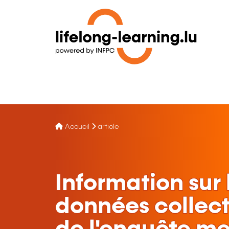
Accueil
article
Information sur 
données collect