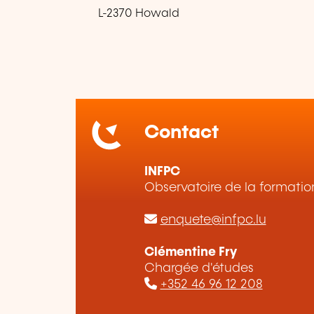
L-2370 Howald
Contact
INFPC
Observatoire de la formatio
enquete@infpc.lu
Clémentine Fry
Chargée d'études
+352 46 96 12 208