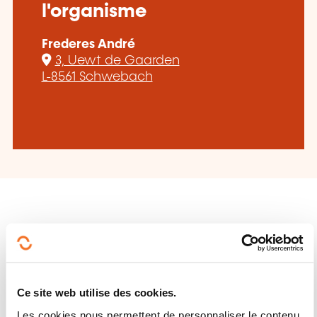
l'organisme
Frederes André
3, Uewt de Gaarden
L-8561 Schwebach
Suivez-nous!
Facebook
Twitter
LinkedIn
YouTube
Ins
Ce site web utilise des cookies.
Les cookies nous permettent de personnaliser le contenu,