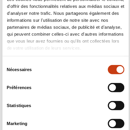
d'offrir des fonctionnalités relatives aux médias sociaux et
d'analyser notre trafic. Nous partageons également des
Nous contacter
informations sur l'utilisation de notre site avec nos
partenaires de médias sociaux, de publicité et d'analyse,
qui peuvent combiner celles-ci avec d'autres informations
que vous leur avez fournies ou qu'ils ont collectées lors
de votre utilisation de leurs services.
S
Nécessaires
Abonnez-vous à Formanews,
é
l
la newsletter de la formation
e
Préférences
tout au long de la vie
c
t
i
Statistiques
En savoir plus
o
n
Marketing
S'inscrire
d