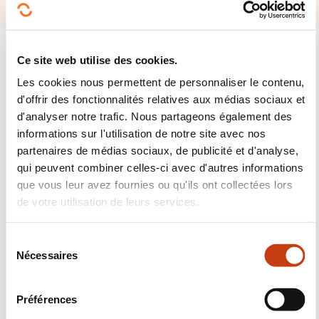
Ce site web utilise des cookies.
Les cookies nous permettent de personnaliser le contenu,
d'offrir des fonctionnalités relatives aux médias sociaux et
Suivez-nous!
d'analyser notre trafic. Nous partageons également des
informations sur l'utilisation de notre site avec nos
Facebook
Twitter
LinkedIn
YouTube
Ins
partenaires de médias sociaux, de publicité et d'analyse,
qui peuvent combiner celles-ci avec d'autres informations
que vous leur avez fournies ou qu'ils ont collectées lors
de votre utilisation de leurs services.
Nous contacter
S
Nécessaires
é
l
e
Préférences
c