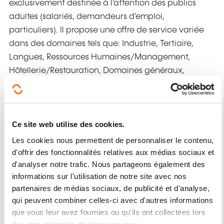
exclusivement destinée à l'attention des publics
adultes (salariés, demandeurs d'emploi,
particuliers). Il propose une offre de service variée
dans des domaines tels que: Industrie, Tertiaire,
Langues, Ressources Humaines/Management,
Hôtellerie/Restauration, Domaines généraux,
Insertion, Sécurité, etc....
Domaines de formation:
Commerce, Hôtellerie
restauration, Immobilier, Bâtiment gros oeuvre,
Ce site web utilise des cookies.
Bâtiment second oeuvre, Énergie,
Les cookies nous permettent de personnaliser le contenu,
Environnement aménagement, Génie
d'offrir des fonctionnalités relatives aux médias sociaux et
climatique, Travaux publics, Développement
d'analyser notre trafic. Nous partageons également des
personnel et professionnel, Banque assurance,
informations sur l'utilisation de notre site avec nos
Commerce international, Droit fiscal, Gestion
partenaires de médias sociaux, de publicité et d'analyse,
qui peuvent combiner celles-ci avec d'autres informations
commerciale achats, Gestion financière
que vous leur avez fournies ou qu'ils ont collectées lors
comptabilité, Ingénierie formation pédagogie,
de votre utilisation de leurs services.