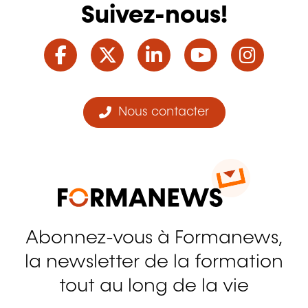
Suivez-nous!
Facebook
Twitter
LinkedIn
YouTube
Ins
Nous contacter
Abonnez-vous à Formanews,
la newsletter de la formation
tout au long de la vie