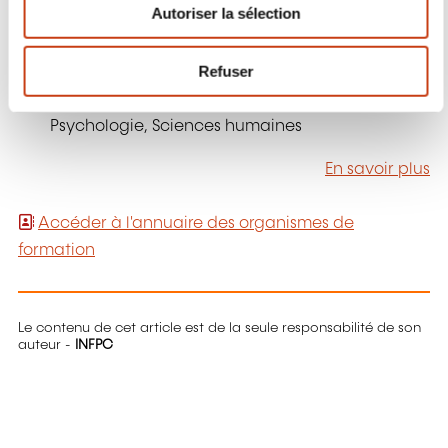
du comportement, neurothérapies, analyse
Autoriser la sélection
t
comportementale et Micro-expressions, Team
e
Building....
m
Refuser
e
Domaines de formation:
Action sociale,
n
Psychologie, Sciences humaines
t
En savoir plus
Accéder à l'annuaire des organismes de
formation
Le contenu de cet article est de la seule responsabilité de son
auteur -
INFPC