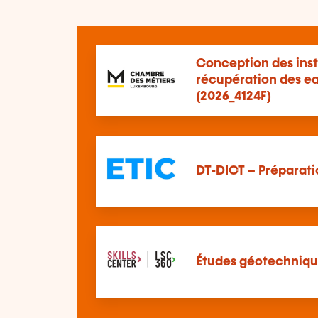
Conception des inst
récupération des ea
(2026_4124F)
DT-DICT – Préparatio
Études géotechniqu