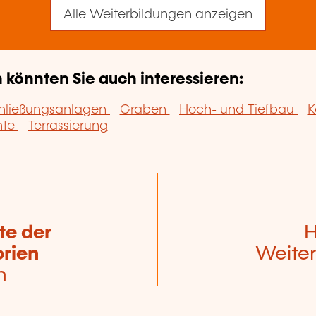
Alle Weiterbildungen anzeigen
könnten Sie auch interessieren:
chließungsanlagen
Graben
Hoch- und Tiefbau
K
nte
Terrassierung
te der
H
rien
Weiter
n