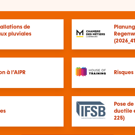
allations de
Planung
ux pluviales
Regenw
(2026_4
n à l’AIPR
Risques 
Pose de
es
ductile
225)