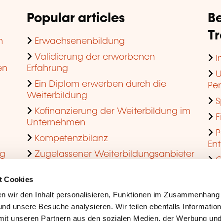
Popular articles
Be
T
n
Erwachsenenbildung
Validierung der erworbenen
I
en
Erfahrung
U
Ein Diplom erwerben durch die
Pe
Weiterbildung
S
Kofinanzierung der Weiterbildung im
F
Unternehmen
P
Kompetenzbilanz
En
ng
Zugelassener Weiterbildungsanbieter
Q
werden
t Cookies
n wir den Inhalt personalisieren, Funktionen im Zusammenhang
nd unsere Besuche analysieren. Wir teilen ebenfalls Informatio
mit unseren Partnern aus den sozialen Medien, der Werbung und