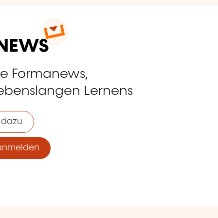
ie Formanews,
lebenslangen Lernens
 dazu
anmelden