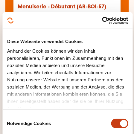
Menuiserie - Débutant (AR-BOI-57)
Alle Weiterbildungen anzeigen
Diese Webseite verwendet Cookies
Anhand der Cookies können wir den Inhalt
Diese anderen Weiterbildungen könnten Sie
personalisieren, Funktionen im Zusammenhang mit den
auch interessieren:
sozialen Medien anbieten und unsere Besuche
analysieren. Wir teilen ebenfalls Informationen zur
Aufzug
Bedachung
Boden- und
Nutzung unserer Website mit unseren Partnern aus den
Mauerverkleidung
Dichtigkeit
Fassade
sozialen Medien, der Werbung und der Analyse, die dies
Gebäudehülle
Gebäuderenovierung
mit anderen Informationen kombinieren können, die Sie
Gebäudeservice und -infrastruktur
ihnen bereitgestellt haben oder die sie bei Ihrer Nutzung
Gebäudewartung
Gewachster Beton
ihrer Dienste erhoben haben.
Gipsarbeiten
Isolierung Gebäude
Mosaikfliesen
Schall- und Wärmedämmung
E
Schalldämmung
Tischlerarbeiten
Türstock
Notwendige Cookies
i
Verkleidung
Wärmedämmung
n