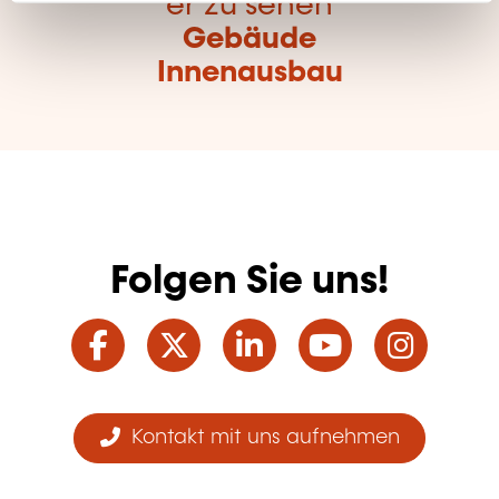
er zu sehen
Gebäude
Innenausbau
Folgen Sie uns!
Facebook
Twitter
LinkedIn
YouTube
Ins
Kontakt mit uns aufnehmen