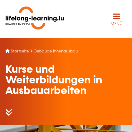
MENÜ
Startseite
Gebäude Innenausbau
Kurse und
Weiterbildungen in
Ausbauarbeiten