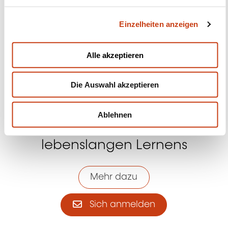
g
Einzelheiten anzeigen
s
Kontakt mit uns aufnehmen
a
u
Alle akzeptieren
s
w
Die Auswahl akzeptieren
a
h
l
Ablehnen
Abonnieren Sie Formanews,
den Newsletter des
lebenslangen Lernens
Mehr dazu
Sich anmelden