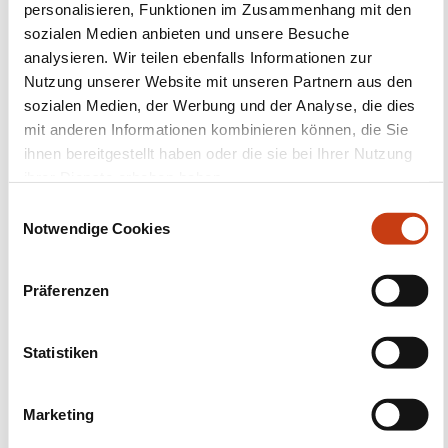
Beihilfen für die
personalisieren, Funktionen im Zusammenhang mit den
Weiterbildung im
sozialen Medien anbieten und unsere Besuche
analysieren. Wir teilen ebenfalls Informationen zur
Unternehmen
Nutzung unserer Website mit unseren Partnern aus den
sozialen Medien, der Werbung und der Analyse, die dies
Mehr dazu
mit anderen Informationen kombinieren können, die Sie
ihnen bereitgestellt haben oder die sie bei Ihrer Nutzung
ihrer Dienste erhoben haben.
E
Notwendige Cookies
i
n
w
Präferenzen
i
l
l
Statistiken
Folgen Sie uns!
i
g
Facebook
Twitter
LinkedIn
YouTube
Ins
Marketing
u
n