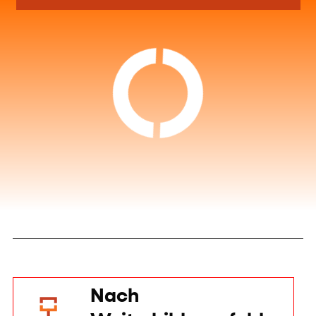
Hebemaschine
–
Hebezeug
–
Hebegondel
10.09.2026 (+5 weitere Termine)
Mehr sehen