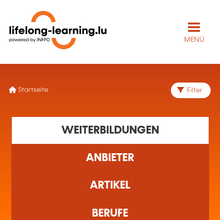
FR
Nacelles automotrices à
élévation
multidirectionnelle –
Recyclage - Formation
reconnue AAA
SOLEUVRE
Innerbetriebliches
Transportwesen
–
Beförderungs- und