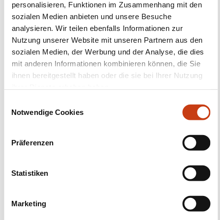
Beihilfen für die
personalisieren, Funktionen im Zusammenhang mit den
Weiterbildung im
sozialen Medien anbieten und unsere Besuche
analysieren. Wir teilen ebenfalls Informationen zur
Unternehmen
Nutzung unserer Website mit unseren Partnern aus den
sozialen Medien, der Werbung und der Analyse, die dies
Mehr dazu
mit anderen Informationen kombinieren können, die Sie
ihnen bereitgestellt haben oder die sie bei Ihrer Nutzung
ihrer Dienste erhoben haben.
E
Notwendige Cookies
i
n
w
Präferenzen
i
l
l
Statistiken
Folgen Sie uns!
i
g
Facebook
Twitter
LinkedIn
YouTube
Ins
Marketing
u
n