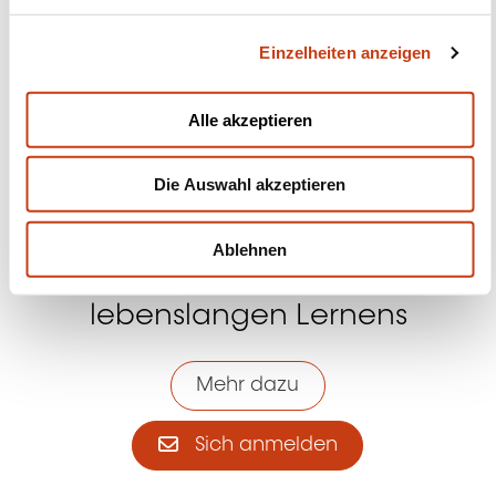
g
Einzelheiten anzeigen
s
Kontakt mit uns aufnehmen
a
u
Alle akzeptieren
s
w
Die Auswahl akzeptieren
a
h
l
Ablehnen
Abonnieren Sie Formanews,
den Newsletter des
lebenslangen Lernens
Mehr dazu
Sich anmelden