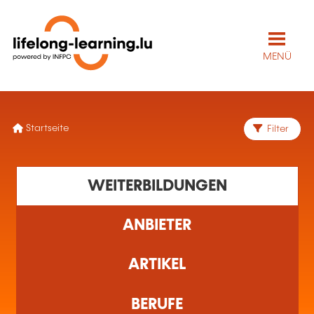
Amélioration continue –
Démarche DMAIC
AUF ANFRAGE
Qualitätsmanagement
–
Gesamtqualität
–
Six Sigma
FR