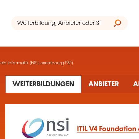
eld Informatik (NSI Luxembourg PSF)
8 gefundene Schulung(en)
WEITERBILDUNGEN
ANBIETER
A
ITIL V4 Foundation 