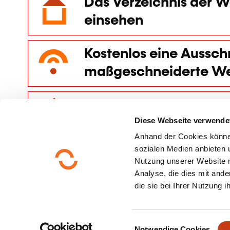
Das Verzeichnis der W
einsehen
Kostenlos eine Aussch
maßgeschneiderte Wei
Einen Kursraum miete
Diese Webseite verwende
Anhand der Cookies könne
sozialen Medien anbieten u
Nutzung unserer Website 
Analyse, die dies mit ande
die sie bei Ihrer Nutzung 
E
Notwendige Cookies