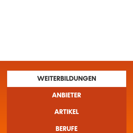
MENÜ
Startseite
Filter
1 gefundene Schulung(en)
WEITERBILDUNGEN
ANBIETER
ARTIKEL
BERUFE