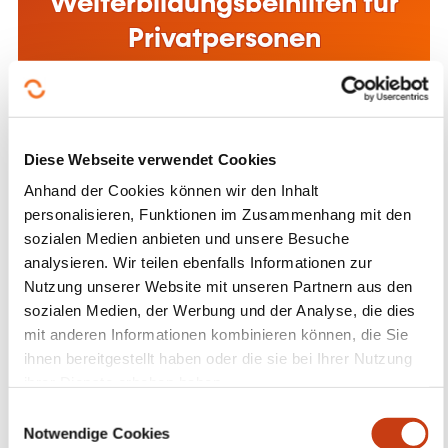
Weiterbildungsbeihilfen für
personalisieren, Funktionen im Zusammenhang mit den
sozialen Medien anbieten und unsere Besuche
Privatpersonen
analysieren. Wir teilen ebenfalls Informationen zur
Nutzung unserer Website mit unseren Partnern aus den
Mehr dazu
sozialen Medien, der Werbung und der Analyse, die dies
mit anderen Informationen kombinieren können, die Sie
ihnen bereitgestellt haben oder die sie bei Ihrer Nutzung
ihrer Dienste erhoben haben.
E
Notwendige Cookies
i
Beihilfen für die
n
Weiterbildung im
w
Präferenzen
i
Unternehmen
l
l
Statistiken
Mehr dazu
i
g
Marketing
u
n