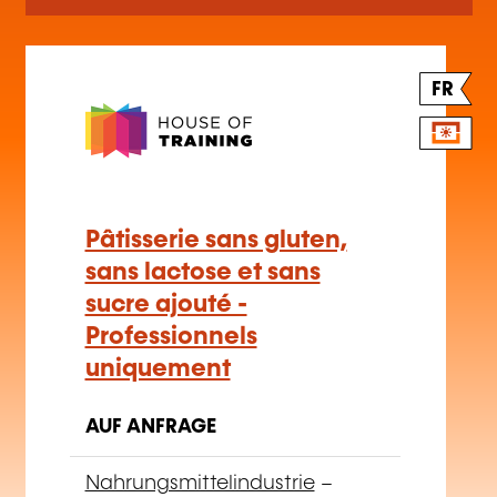
FR
Pâtisserie sans gluten,
sans lactose et sans
sucre ajouté -
Professionnels
uniquement
AUF ANFRAGE
Nahrungsmittelindustrie
–