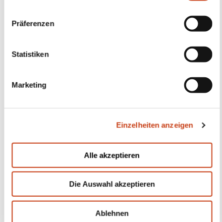
g
Einzelheiten anzeigen
s
a
u
Alle akzeptieren
s
w
Folgen Sie uns!
Die Auswahl akzeptieren
a
h
Facebook
Twitter
LinkedIn
YouTube
Ins
l
Ablehnen
Kontakt mit uns aufnehmen