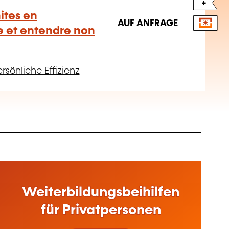
+
mites en
AUF ANFRAGE
re et entendre non
rsönliche Effizienz
Weiterbildungsbeihilfen
für Privatpersonen