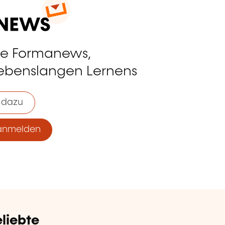
ie Formanews,
lebenslangen Lernens
 dazu
anmelden
liebte