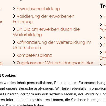
T
n
Erwachsenenbildung
Validierung der erworbenen
I
en
Erfahrung
U
Ein Diplom erwerben durch die
Pe
Weiterbildung
S
Kofinanzierung der Weiterbildung im
F
Unternehmen
P
Kompetenzbilanz
En
ng
Zugelassener Weiterbildungsanbieter
Q
werden
t Cookies
n wir den Inhalt personalisieren, Funktionen im Zusammenhang
nd unsere Besuche analysieren. Wir teilen ebenfalls Informatio
mit unseren Partnern aus den sozialen Medien, der Werbung und
ren Informationen kombinieren können, die Sie ihnen bereitgeste
ihrer Dienste erhoben haben.