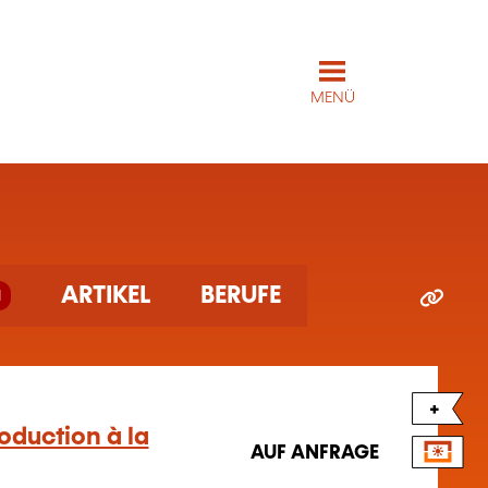
MENÜ
ARTIKEL
BERUFE
1
+
roduction à la
AUF ANFRAGE