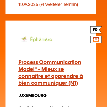
11.09.2026 (+1 weiterer Termin)
FR
Process Communication
Model® - Mieux se
connaître et apprendre à
bien communiquer (N1)
LUXEMBOURG