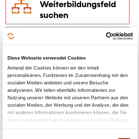
Weiterbildungsfeld
suchen
Das Verzeichnis der
Weiterbildungsanbie
ter einsehen
Diese Webseite verwendet Cookies
Anhand der Cookies können wir den Inhalt
personalisieren, Funktionen im Zusammenhang mit den
Kostenlos eine
sozialen Medien anbieten und unsere Besuche
Ausschreibung für
analysieren. Wir teilen ebenfalls Informationen zur
Nutzung unserer Website mit unseren Partnern aus den
eine
sozialen Medien, der Werbung und der Analyse, die dies
maßgeschneiderte
mit anderen Informationen kombinieren können, die Sie
Weiterbildung
ihnen bereitgestellt haben oder die sie bei Ihrer Nutzung
ihrer Dienste erhoben haben.
starten
E