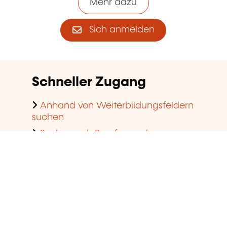
Weiterbildung im Unternehmen
ansehen
Popular articles
Erwachsenenbildung
Validierung der erworbenen
Erfahrung
Ein Diplom erwerben durch die
Weiterbildung
Kofinanzierung der Weiterbildung
im Unternehmen
Kompetenzbilanz
Zugelassener
Weiterbildungsanbieter werden