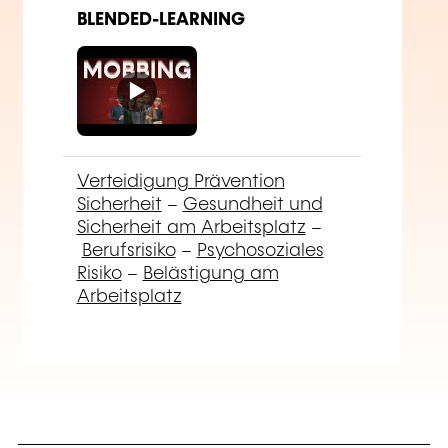
Nach
Weiterbildungsfeld
suchen
Das Verzeichnis der
Weiterbildungsanbie
ter einsehen
Kostenlos eine
Ausschreibung für
eine
maßgeschneiderte