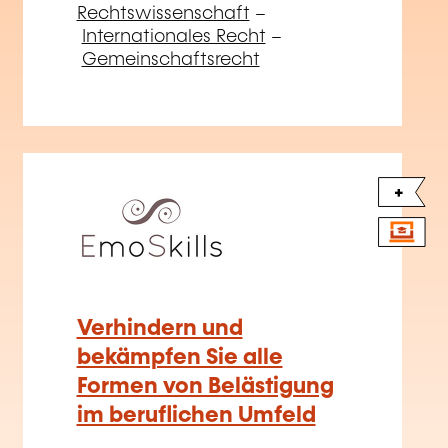
Verteidigung Prävention
Sicherheit
–
Gesundheit und
Sicherheit am Arbeitsplatz
–
Berufsrisiko
–
Psychosoziales
Risiko
–
Belästigung am
Arbeitsplatz