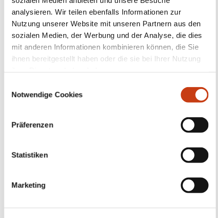
Das Verzeichnis der
analysieren. Wir teilen ebenfalls Informationen zur
Nutzung unserer Website mit unseren Partnern aus den
Weiterbildungsanbie
sozialen Medien, der Werbung und der Analyse, die dies
ter einsehen
mit anderen Informationen kombinieren können, die Sie
ihnen bereitgestellt haben oder die sie bei Ihrer Nutzung
ihrer Dienste erhoben haben.
Kostenlos eine
E
Ausschreibung für
Notwendige Cookies
i
n
eine
w
Präferenzen
maßgeschneiderte
i
l
Weiterbildung
l
Statistiken
starten
i
g
Marketing
u
Einen Kursraum
n
mieten
g