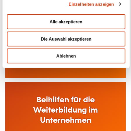
Einzelheiten anzeigen
s
a
u
Alle akzeptieren
s
Weiterbildungsbeihilfen für
w
Die Auswahl akzeptieren
a
Privatpersonen
h
l
Ablehnen
Mehr dazu
Beihilfen für die
Weiterbildung im
Unternehmen