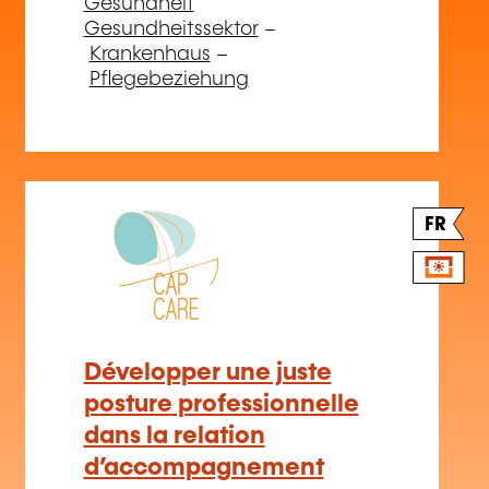
Gesundheit
Gesundheitssektor
–
Krankenhaus
–
Pflegebeziehung
FR
Développer une juste
posture professionnelle
dans la relation
d’accompagnement