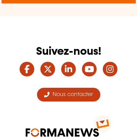
Suivez-nous!
Facebook
Twitter
LinkedIn
YouTube
Ins
Nous contacter