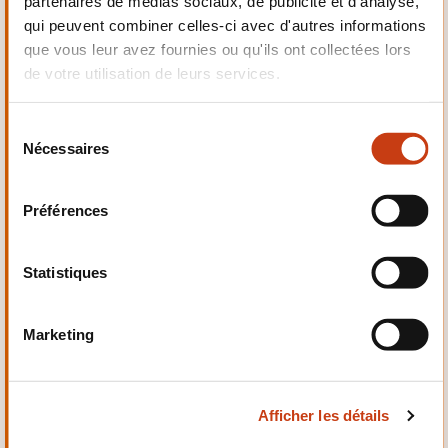
partenaires de médias sociaux, de publicité et d'analyse,
Electrotechnique,
qui peuvent combiner celles-ci avec d'autres informations
Automatismes
que vous leur avez fournies ou qu'ils ont collectées lors
de votre utilisation de leurs services.
S
Nécessaires
é
Qualité, Sécurité
l
e
Préférences
c
t
i
Statistiques
o
n
Santé et domaine social
Marketing
d
u
c
Afficher les détails
o
n