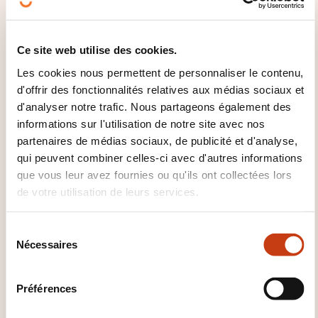
intégré Q-E
Ce site web utilise des cookies.
Voir toutes les formations
Les cookies nous permettent de personnaliser le contenu,
d'offrir des fonctionnalités relatives aux médias sociaux et
d'analyser notre trafic. Nous partageons également des
Ces autres formations pourrait aussi vous
informations sur l'utilisation de notre site avec nos
intéresser:
partenaires de médias sociaux, de publicité et d'analyse,
qui peuvent combiner celles-ci avec d'autres informations
5s
Assurance qualité
Audit qualité
que vous leur avez fournies ou qu'ils ont collectées lors
Contrôle qualité
Contrôle statistique
Kaizen
de votre utilisation de leurs services.
Norme qualité
Outil qualité
Qualité hygiène
sécurité environnement
Qualité totale
Six
S
sigma
Smed
Spc
Nécessaires
é
l
e
Préférences
c
t