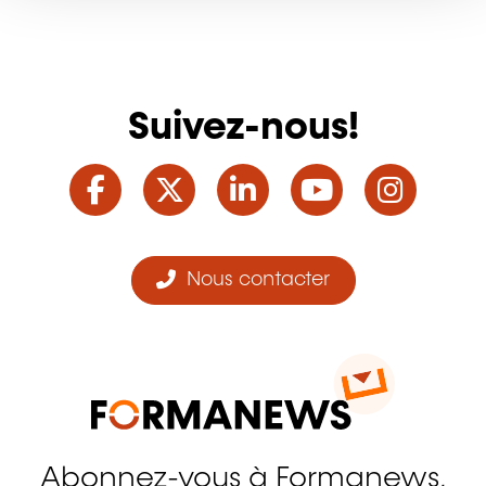
Suivez-nous!
Facebook
Twitter
LinkedIn
YouTube
Ins
Nous contacter
Abonnez-vous à Formanews,