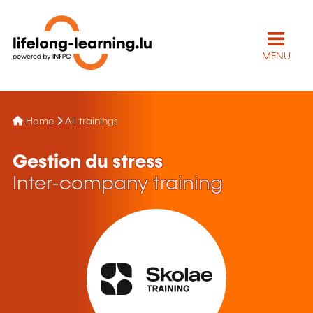
MENU
Home
All trainings
Gestion du stress
Inter-company training