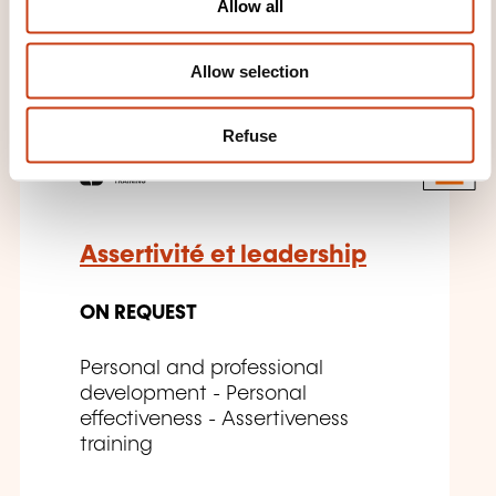
THESE COURSES MIGHT
Allow all
n
INTEREST YOU
Allow selection
FR
Refuse
Assertivité et leadership
ON REQUEST
Personal and professional
development - Personal
effectiveness - Assertiveness
training