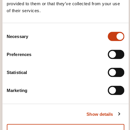
provided to them or that they’ve collected from your use
of their services.
How to contact the
training provider?
C
Necessary
o
Donatella Storelli
n
dstorelli@abilways.com
s
Preferences
+32 (0)2 533 10 24
e
n
Learn more about the training
t
Statistical
provider: SKOLAE Training by EFE
S
Luxembourg
e
Marketing
l
e
c
Show details
t
i
o