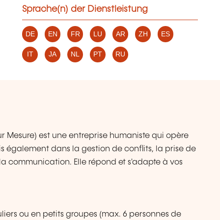
Sprache(n) der Dienstleistung
DE
EN
FR
LU
AR
ZH
ES
IT
JA
NL
PT
RU
 Mesure) est une entreprise humaniste qui opère
 également dans la gestion de conflits, la prise de
 la communication. Elle répond et s'adapte à vos
liers ou en petits groupes (max. 6 personnes de