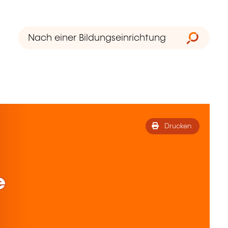
Drucken
e