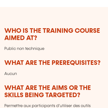
allient expertise digitale et développement des
compétences managériales. Grâce à notre
agrément, vous pouvez bénéficier de
subventions de l’État luxembourgeois.
Rejoignez-nous pour une montée en
WHO IS THE TRAINING COURSE
compétences efficace !
AIMED AT?
Public non technique
WHAT ARE THE PREREQUISITES?
Aucun
WHAT ARE THE AIMS OR THE
SKILLS BEING TARGETED?
Permettre aux participants d’utiliser des outils