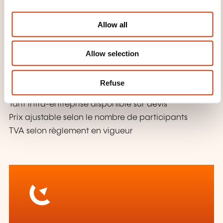
i
Exemples pratiques
o
Allow all
Checklist de bonnes pratiques
n
Ressources complémentaires
Allow selection
WHAT OTHER INFORMATION IS
USEFUL TO KNOW?
Refuse
Tarif intra-entreprise disponible sur devis
Prix ajustable selon le nombre de participants
TVA selon règlement en vigueur