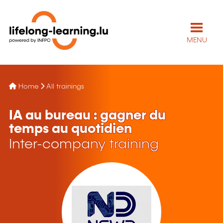
MENU
Home
All trainings
IA au bureau : gagner du
temps au quotidien
Inter-company training