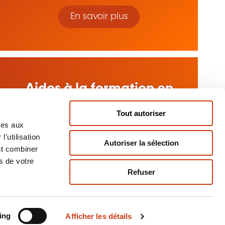
En savoir plus
Aides à la formation en
entreprise
Tout autoriser
ves aux
En savoir plus
'utilisation
Autoriser la sélection
nt combiner
s de votre
Refuser
ing
Afficher les détails