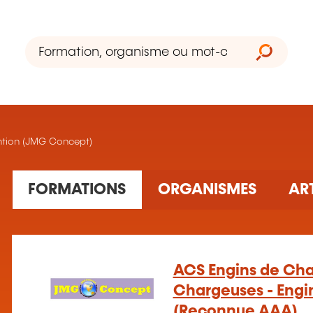
ntion (JMG Concept)
7 formation(s) trouvée(s)
FORMATIONS
ORGANISMES
AR
ACS Engins de Chan
Chargeuses - Engi
(Reconnue AAA)