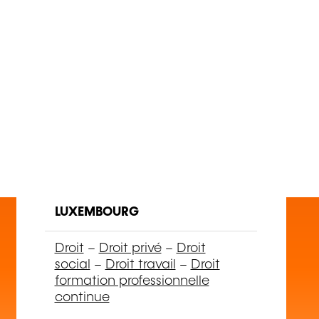
FR
Cofinancement de la
formation en entreprise
LUXEMBOURG
Droit
–
Droit privé
–
Droit
social
–
Droit travail
–
Droit
formation professionnelle
continue
23.09.2026 (+3 autres dates)