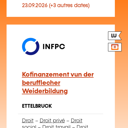
LU
Kofinanzement vun der
berufflecher
Weiderbildung
ETTELBRUCK
Droit
–
Droit privé
–
Droit
social
–
Droit travail
–
Droit
formation professionnelle