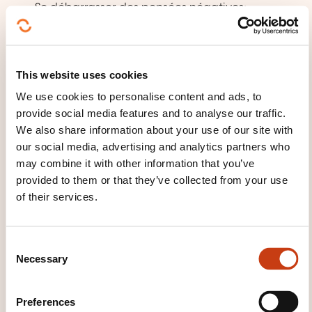
Se débarrasser des pensées négatives;
substitution par des réflexions plus rationnelles
Cerner ses zones de crispation / Identifier les
signes révélateurs de ses difficultés: colère,
This website uses cookies
culpabilité, émotions, envies, déceptions, peurs
We use cookies to personalise content and ads, to
et anxiété...
provide social media features and to analyse our traffic.
Réflexions individuelles et/ou de groupe et/ou
We also share information about your use of our site with
autodiagnostic, échanges et partages
our social media, advertising and analytics partners who
may combine it with other information that you’ve
Exercices pratiques
provided to them or that they’ve collected from your use
4) Se recentrer sur l'essentiel et garder le cap
of their services.
Surmonter les obstacles, les résistances et les
forces opposées
C
Necessary
Pratiquer des techniques de lâcher-prise
o
n
mobilisables en toutes circonstances
s
Lever les résistances par l'humour et la créativité
Preferences
e