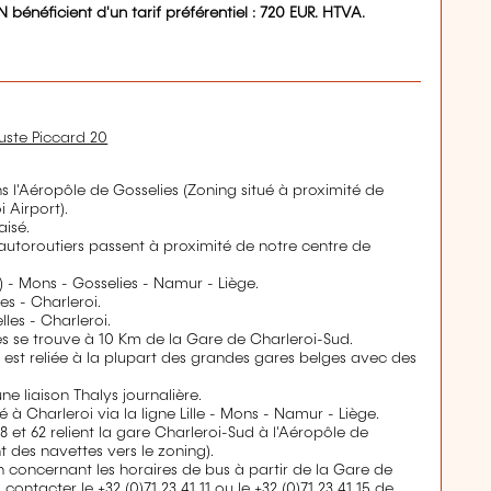
énéficient d'un tarif préférentiel : 720 EUR. HTVA.
uste Piccard 20
s l'Aéropôle de Gosselies (Zoning situé à proximité de
 Airport).
aisé.
 autoroutiers passent à proximité de notre centre de
(F) - Mons - Gosselies - Namur - Liège.
es - Charleroi.
lles - Charleroi.
es se trouve à 10 Km de la Gare de Charleroi-Sud.
 est reliée à la plupart des grandes gares belges avec des
ne liaison Thalys journalière.
ié à Charleroi via la ligne Lille - Mons - Namur - Liège.
68 et 62 relient la gare Charleroi-Sud à l'Aéropôle de
nt des navettes vers le zoning).
n concernant les horaires de bus à partir de la Gare de
 contacter le +32 (0)71 23 41 11 ou le +32 (0)71 23 41 15 de