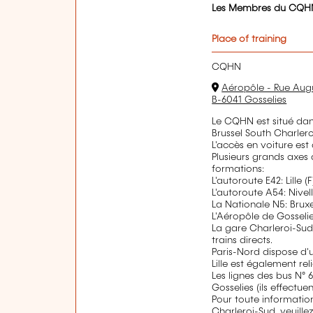
Les Membres du CQHN b
Place of training
CQHN
Aéropôle - Rue Aug
B-6041 Gosselies
Le CQHN est situé dan
Brussel South Charleroi
L'accès en voiture est 
Plusieurs grands axes
formations:
L'autoroute E42: Lille 
L'autoroute A54: Nivell
La Nationale N5: Bruxe
L'Aéropôle de Gosseli
La gare Charleroi-Sud
trains directs.
Paris-Nord dispose d'u
Lille est également rel
Les lignes des bus N° 
Gosselies (ils effectue
Pour toute informatio
Charleroi-Sud, veuillez