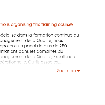
o is organising this training course?
écialisé dans la formation continue au
anagement de la Qualité, nous
roposons un panel de plus de 250
rmations dans les domaines du :
anagement de la Qualité; Excellence
érationnelle; Outils associés;
anagement de l’Environnement –
See more
sponsabilité Sociétale – Énergie;
anagement de la Sécurité et de la
reté; Sécurité de l’Information &
stion des Services IT - NIS 2 - IA; etc.