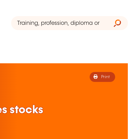
Print
es stocks