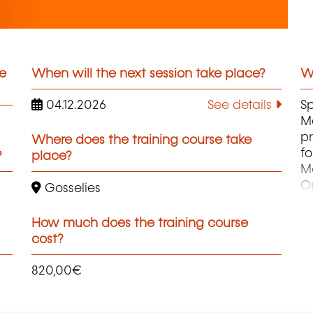
he
When will the next session take place?
Wh
04.12.2026
See details
Sp
M
p
Where does the training course take
fo
?
place?
M
Op
Gosselies
M
Re
How much does the training course
M
cost?
Sû
Ge
820,00€