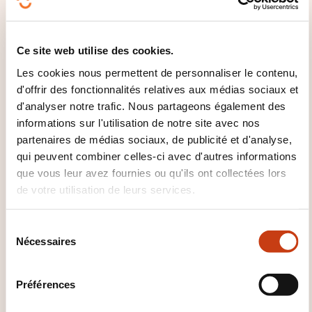
learning and traditional methods. It’s our intention to
make any training relevant, interactive and to
motive the student to help them achieve the best
Ce site web utilise des cookies.
level possible.
Les cookies nous permettent de personnaliser le contenu,
d'offrir des fonctionnalités relatives aux médias sociaux et
d'analyser notre trafic. Nous partageons également des
DOMAINES DE FORMATION
informations sur l'utilisation de notre site avec nos
partenaires de médias sociaux, de publicité et d'analyse,
qui peuvent combiner celles-ci avec d'autres informations
Développement personnel et
que vous leur avez fournies ou qu'ils ont collectées lors
professionnel
de votre utilisation de leurs services.
S
Finance, Assurance, Droit
Nécessaires
é
l
e
Gestion d’entreprise, Ressources
Préférences
c
humaines
t