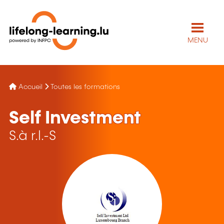
MENU
Accueil
Toutes les formations
Self Investment
S.à r.l.-S