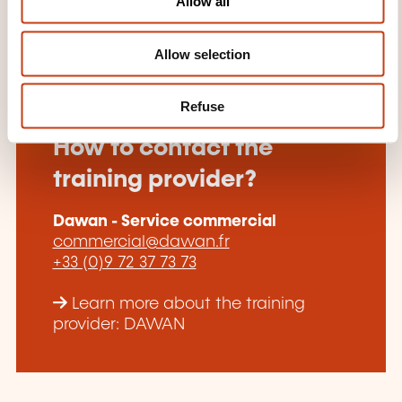
Allow all
n
Allow selection
Refuse
How to contact the
training provider?
Dawan - Service commercial
commercial@dawan.fr
+33 (0)9 72 37 73 73
Learn more about the training
provider: DAWAN