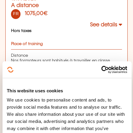
A distance
1075,00€
FR
See details
Hors taxes
Place of training
Distance
Nos formateurs sont habitués à travailler en classe
virtuelle (visio-conférence). Au préalable, nous réalisons
un audit afin de s’assurer systématiquement en amont
de la possibilité pour les stagiaires de suivre à distance
(équipement, qualité de la connexion, etc...).
Cela vous permet d'interagir pleinement lors de la
This website uses cookies
session.
Pour un déroulement optimal en visioconférence (et
We use cookies to personalise content and ads, to
après test de connexion en amont) nous vous suggérons
de prévoir:
provide social media features and to analyse our traffic.
Le(s) logiciel(s) installé(s) sur le poste du participant,
We also share information about your use of our site with
Une connexion internet stable,
our social media, advertising and analytics partners who
Idéalement 2 écrans (dont 1 pour interactivité et 1 pour
poste de travail et prise en main éventuelle à distance
may combine it with other information that you’ve
par le formateur),