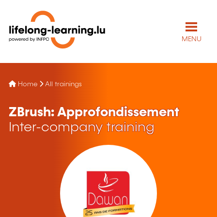
MENU
Home
All trainings
ZBrush: Approfondissement
Inter-company training