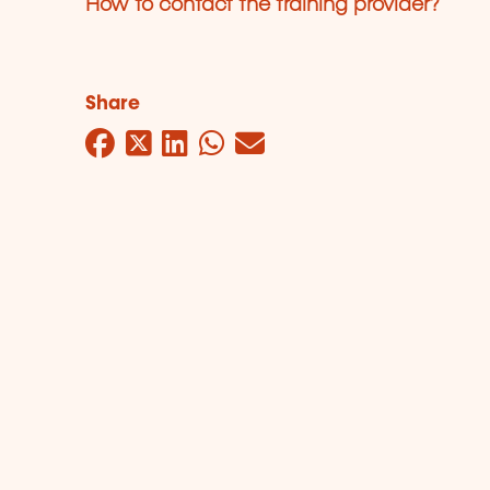
How to contact the training provider?
Share
Facebook
Twitter
LinkedIn
WhatsApp
Mail