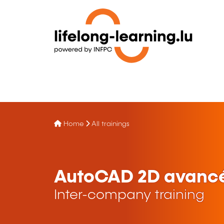
Home
All trainings
AutoCAD 2D avanc
Inter-company training