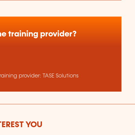
e training provider?
aining provider: TASE Solutions
TEREST YOU