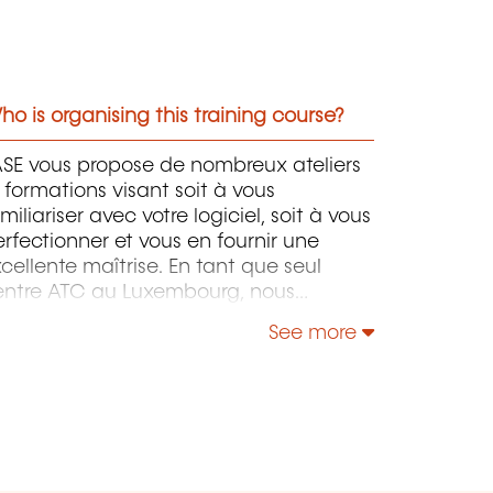
o is organising this training course?
ASE vous propose de nombreux ateliers
 formations visant soit à vous
miliariser avec votre logiciel, soit à vous
rfectionner et vous en fournir une
cellente maîtrise. En tant que seul
entre ATC au Luxembourg, nous
ommes agréés par Autodesk pour les
See more
rmations sur ses logiciels.