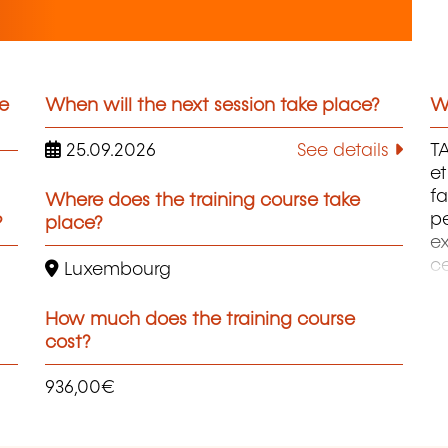
he
When will the next session take place?
Wh
25.09.2026
See details
T
et
fa
Where does the training course take
pe
?
place?
ex
c
Luxembourg
s
fo
How much does the training course
cost?
936,00€