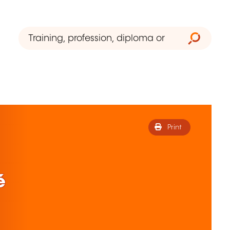
Print
é