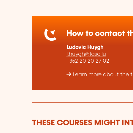
How to contact th
Ludovic Huygh
l.huygh@tase.lu
+352 20 20 27 02
Learn more about the tr
THESE COURSES MIGHT IN