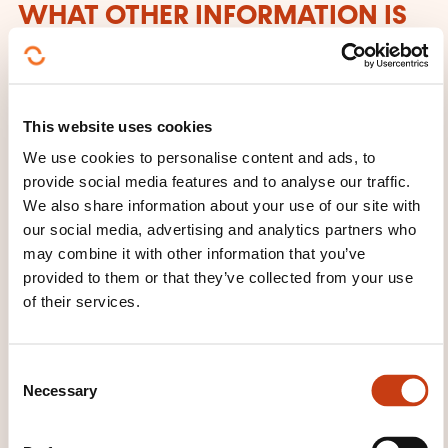
WHAT OTHER INFORMATION IS
USEFUL TO KNOW?
A apporter : tapis de yoga - briques de yoga.
Veuillez noter qu'il n'y a ni vestiaires ni douches sur
This website uses cookies
place.
We use cookies to personalise content and ads, to
provide social media features and to analyse our traffic.
We also share information about your use of our site with
our social media, advertising and analytics partners who
may combine it with other information that you’ve
provided to them or that they’ve collected from your use
of their services.
How to contact the
C
training provider?
Necessary
o
n
UniPop
s