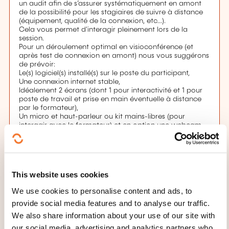
un audit afin de s’assurer systématiquement en amont
de la possibilité pour les stagiaires de suivre à distance
(équipement, qualité de la connexion, etc...).
Cela vous permet d'interagir pleinement lors de la
session.
Pour un déroulement optimal en visioconférence (et
après test de connexion en amont) nous vous suggérons
de prévoir:
Le(s) logiciel(s) installé(s) sur le poste du participant,
Une connexion internet stable,
Idéalement 2 écrans (dont 1 pour interactivité et 1 pour
poste de travail et prise en main éventuelle à distance
par le formateur),
Un micro et haut-parleur ou kit mains-libres (pour
interagir avec le formateur) et en option une webcam
Le participant devra être dégagé de ses contraintes
professionnelles et/ou personnelles durant la formation.
Plus d'informations sur le déroulement de nos formations
à distance: https://youtu.be/GsZhStn1OgI
This website uses cookies
Registration deadline
We use cookies to personalise content and ads, to
provide social media features and to analyse our traffic.
31.08.2026
We also share information about your use of our site with
Register
our social media, advertising and analytics partners who