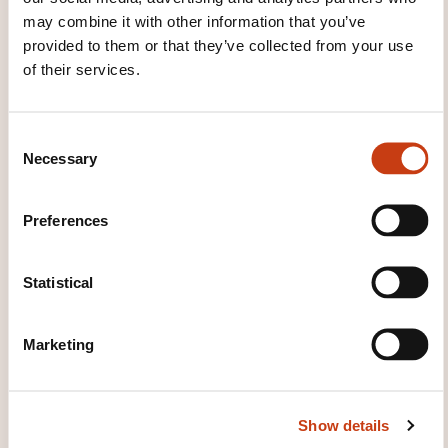
may combine it with other information that you’ve
07.12.2026
provided to them or that they’ve collected from your use
of their services.
09.12.2026
A distance
2475,00€
FR
C
Necessary
o
See details
n
s
Preferences
e
n
t
Statistical
S
e
Marketing
l
e
How to contact the
c
training provider?
Show details
t