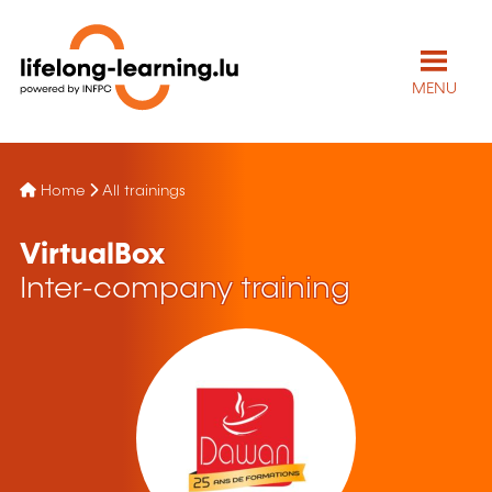
MENU
Home
All trainings
VirtualBox
Inter-company training