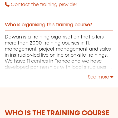
Contact the training provider
Who is organising this training course?
Dawan is a training organisation that offers
more than 2000 training courses in IT,
management, project management and sales
in instructor-led live online or on-site trainings.
We have 11 centres in France and we have
developed partnerships with local structures in
Brussels, Luxembourg and Geneva. Our
See more
catalogue includes hundreds of topics: Java,
PHP, Webmaster, E-Marketing, Linux, Windows
Server, Vmware, Autocad, Photoshop, IA etc.
Our courses have been created and designed
by in-house trainers who have over 20 years of
teaching experience. Constantly renewed, they
WHO IS THE TRAINING COURSE
are adapted to the requirements of our