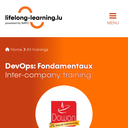
MENU
Home
All trainings
DevOps: Fondamentaux
Inter-company training