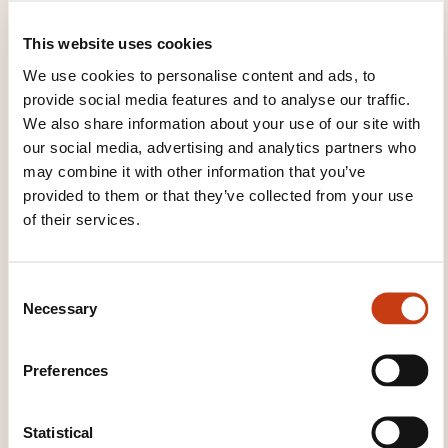
WHAT COURSE MATERIALS ARE
This website uses cookies
PROVIDED?
We use cookies to personalise content and ads, to
provide social media features and to analyse our traffic.
Support et exercices
We also share information about your use of our site with
our social media, advertising and analytics partners who
may combine it with other information that you’ve
provided to them or that they’ve collected from your use
of their services.
C
How to contact the
Necessary
o
training provider?
n
s
Preferences
e
Dawan - Service commercial
n
commercial@dawan.fr
+33 (0)9 72 37 73 73
t
Statistical