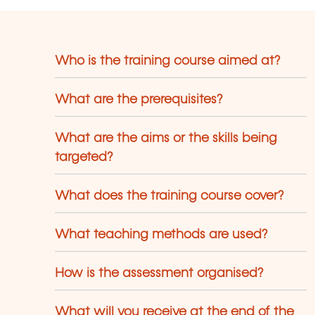
ave been created and designed by in-
use trainers who have over 20 years of
eaching experience. Constantly
enewed, they are adapted to the
Who is the training course aimed at?
quirements of our customers and to the
olution of technologies.
What are the prerequisites?
What are the aims or the skills being
targeted?
What does the training course cover?
What teaching methods are used?
How is the assessment organised?
What will you receive at the end of the