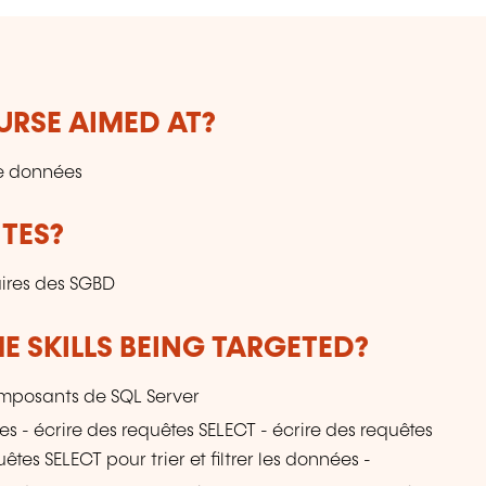
h
ho
t
r
re
URSE AIMED AT?
ev
de données
TES?
ires des SGBD
E SKILLS BEING TARGETED?
composants de SQL Server
ues - écrire des requêtes SELECT - écrire des requêtes
êtes SELECT pour trier et filtrer les données -