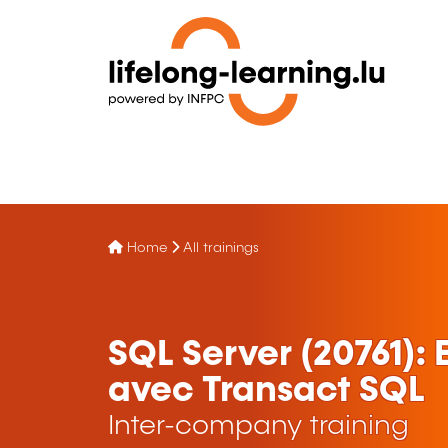
Home
All trainings
SQL Server (20761): 
avec Transact SQL
Inter-company training