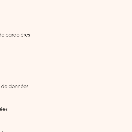
 de caractères
on de données
rées