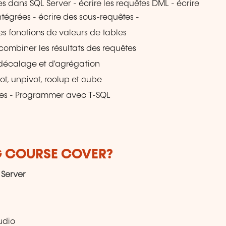
es dans SQL Server - écrire les requêtes DML - écrire
intégrées - écrire des sous-requêtes -
s fonctions de valeurs de tables
 combiner les résultats des requêtes
e décalage et d'agrégation
ot, unpivot, roolup et cube
kées - Programmer avec T-SQL
G COURSE COVER?
 Server
udio