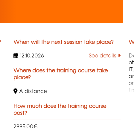
?
When will the next session take place?
Wh
12.10.2026
See details
Da
of
I
Where does the training course take
an
place?
on
F
A distance
pa
B
How much does the training course
ca
cost?
J
L
2995,00€
Au