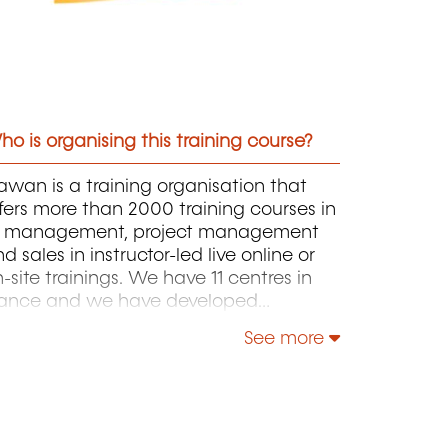
o is organising this training course?
wan is a training organisation that
fers more than 2000 training courses in
T, management, project management
d sales in instructor-led live online or
-site trainings. We have 11 centres in
rance and we have developed
rtnerships with local structures in
See more
russels, Luxembourg and Geneva. Our
talogue includes hundreds of topics:
ava, PHP, Webmaster, E-Marketing,
inux, Windows Server, Vmware,
tocad, Photoshop, IA etc. Our courses