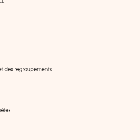
LL
t et des regroupements
uêtes