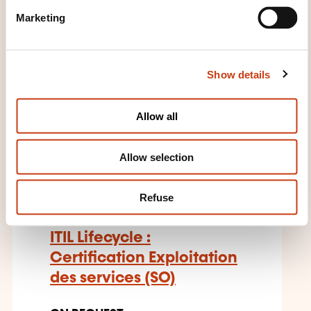
e
Marketing
l
e
c
Show details
t
THESE COURSES MIGHT
i
INTEREST YOU
o
Allow all
n
Allow selection
EN
Refuse
ITIL Lifecycle :
Certification Exploitation
des services (SO)