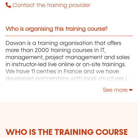
Contact the training provider
Who is organising this training course?
Dawan is a training organisation that offers
more than 2000 training courses in IT,
management, project management and sales
in instructor-led live online or on-site trainings.
We have 11 centres in France and we have
developed partnerships with local structures in
Brussels, Luxembourg and Geneva. Our
See more
catalogue includes hundreds of topics: Java,
PHP, Webmaster, E-Marketing, Linux, Windows
Server, Vmware, Autocad, Photoshop, IA etc.
Our courses have been created and designed
by in-house trainers who have over 20 years of
teaching experience. Constantly renewed, they
WHO IS THE TRAINING COURSE
are adapted to the requirements of our