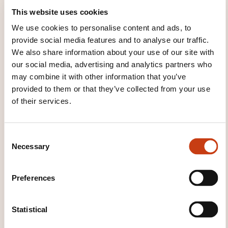
des acquis
This website uses cookies
We use cookies to personalise content and ads, to
provide social media features and to analyse our traffic.
We also share information about your use of our site with
our social media, advertising and analytics partners who
may combine it with other information that you’ve
provided to them or that they’ve collected from your use
of their services.
How to contact the
training provider?
C
Necessary
Dawan - Service commercial
o
commercial@dawan.fr
n
+33 (0)9 72 37 73 73
s
Preferences
e
Learn more about the training
n
provider: DAWAN
t
Statistical
S