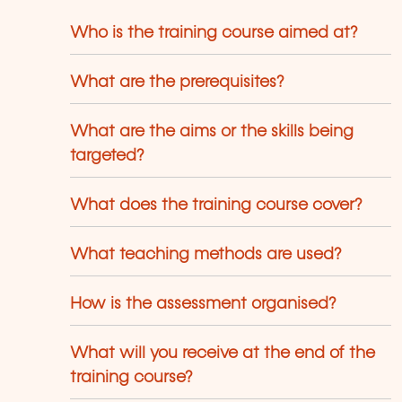
inux, Windows Server, Vmware,
tocad, Photoshop, IA etc. Our courses
Who is the training course aimed at?
ave been created and designed by in-
use trainers who have over 20 years of
What are the prerequisites?
eaching experience. Constantly
enewed, they are adapted to the
quirements of our customers and to the
What are the aims or the skills being
olution of technologies.
targeted?
What does the training course cover?
What teaching methods are used?
How is the assessment organised?
What will you receive at the end of the
training course?