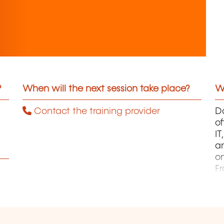
?
When will the next session take place?
Wh
Contact the training provider
Da
of
I
an
on
F
pa
B
ca
J