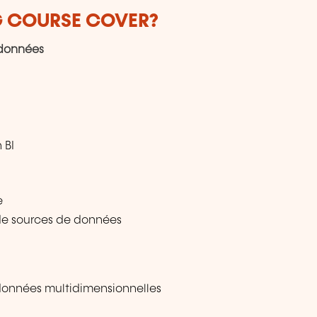
G COURSE COVER?
e données
 BI
e
de sources de données
 données multidimensionnelles