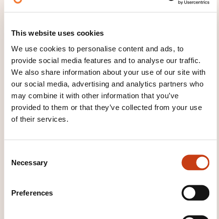
02.10.2026
Paris
This website uses cookies
1190,00€
FR
We use cookies to personalise content and ads, to
See details
provide social media features and to analyse our traffic.
We also share information about your use of our site with
our social media, advertising and analytics partners who
01.10.2026
may combine it with other information that you’ve
provided to them or that they’ve collected from your use
02.10.2026
of their services.
A distance
1190,00€
FR
See details
C
Necessary
o
n
22.10.2026
s
Preferences
e
23.10.2026
n
Strasbourg