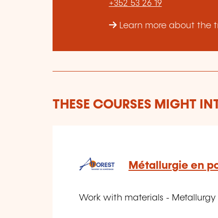
+352 53 26 19
Learn more about the tr
THESE COURSES MIGHT IN
Métallurgie en p
Work with materials - Metallurgy