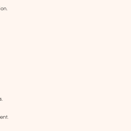
ion.
s.
ent.