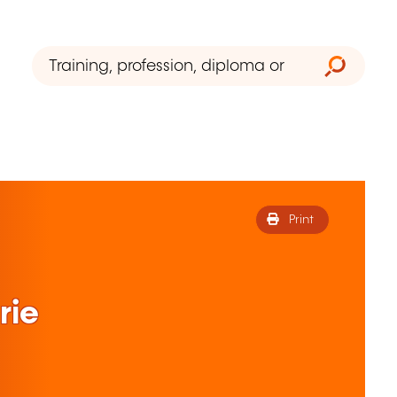
Print
rie