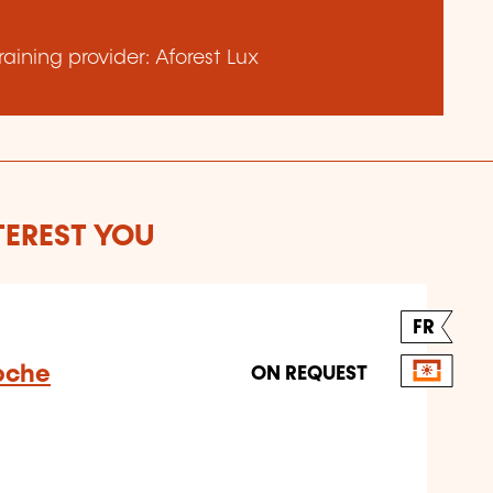
aining provider: Aforest Lux
TEREST YOU
FR
oche
ON REQUEST