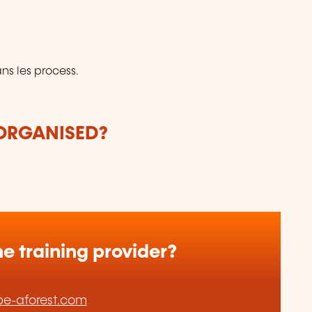
ns les process.
 ORGANISED?
e training provider?
e-aforest.com