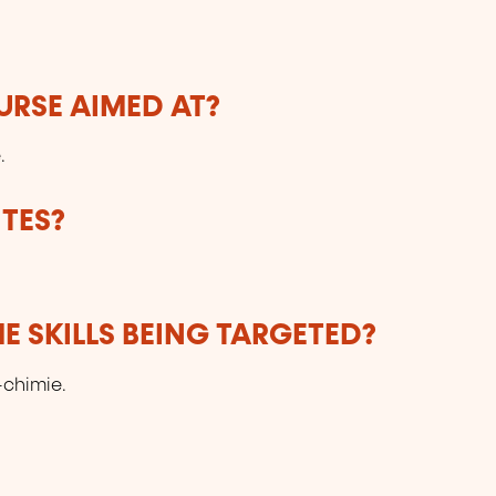
URSE AIMED AT?
.
TES?
E SKILLS BEING TARGETED?
-chimie.