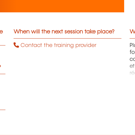
he
When will the next session take place?
Wh
Contact the training provider
P
fo
c
e
?
ré