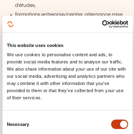
d'études,
formations entreprise/centre: alternance mise
en oeuvre chaque fois que possible.
This website uses cookies
TRAINING DOMAINS
We use cookies to personalise content and ads, to
provide social media features and to analyse our traffic.
We also share information about your use of our site with
Communication, Multimedia
our social media, advertising and analytics partners who
may combine it with other information that you’ve
Company management, Human
provided to them or that they’ve collected from your use
resources
of their services.
Computer science, Telecommunications
C
Necessary
o
n