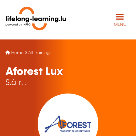
MENU
Home
All trainings
Aforest Lux
S.à r.l.