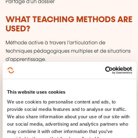
Partage d'un dossier
WHAT TEACHING METHODS ARE
USED?
Méthode active à travers l’articulation de
techniques pédagogiques multiples et de situations
d’apprentissage.
Un support de cours papier ou numérique est remis
à chaque participant.
This website uses cookies
HOW IS THE ASSESSMENT
We use cookies to personalise content and ads, to
ORGANISED?
provide social media features and to analyse our traffic.
We also share information about your use of our site with
Certificat ENI possible pour validation des acquis -
our social media, advertising and analytics partners who
LLTI est centre de passation
may combine it with other information that you’ve