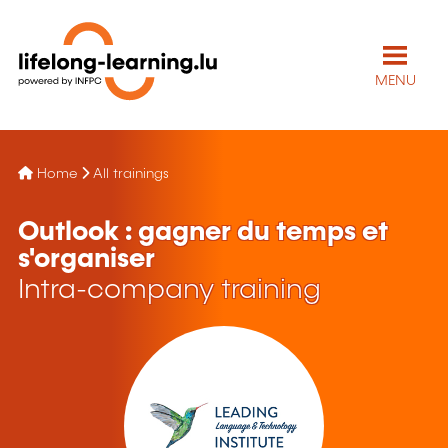
MENU
Home
All trainings
Outlook : gagner du temps et
s'organiser
Intra-company training